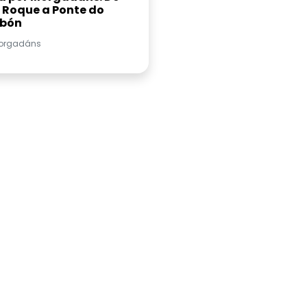
 Roque a Ponte do
bón
orgadáns