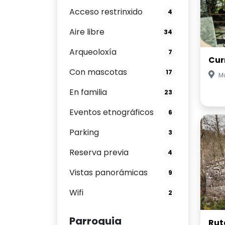
Acceso restrinxido
4
Aire libre
34
Arqueoloxía
7
Cur
Con mascotas
17
M
En familia
23
Eventos etnográficos
6
Parking
3
Reserva previa
4
Vistas panorámicas
9
Wifi
2
Parroquia
Rut