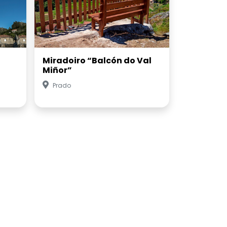
Miradoiro “Balcón do Val
Miñor”
Prado