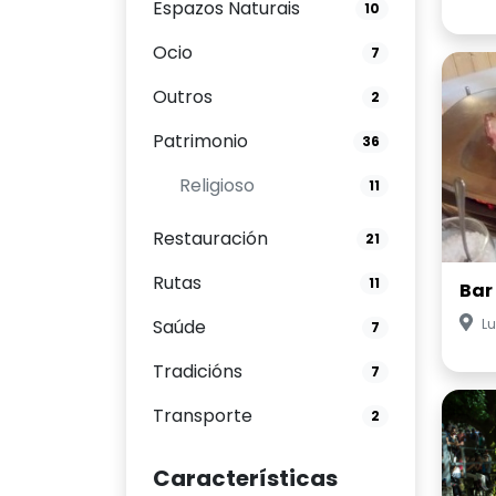
Espazos Naturais
10
Ocio
7
Outros
2
Patrimonio
36
Religioso
11
Restauración
21
Rutas
11
Bar
Saúde
Lu
7
Tradicións
7
Transporte
2
Características