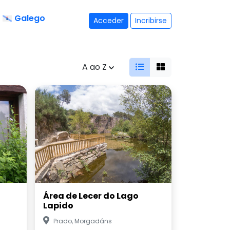
Galego
Acceder
Incribirse
A ao Z
Área de Lecer do Lago
Lapido
Prado, Morgadáns