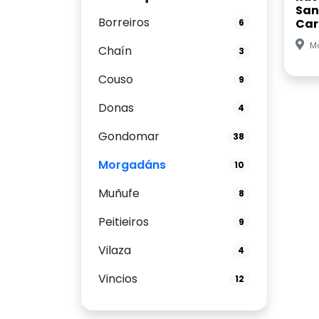
San
Borreiros
Car
6
M
Chaín
3
Couso
9
Donas
4
Gondomar
38
Morgadáns
10
Muñufe
8
Peitieiros
9
Vilaza
4
Vincios
12