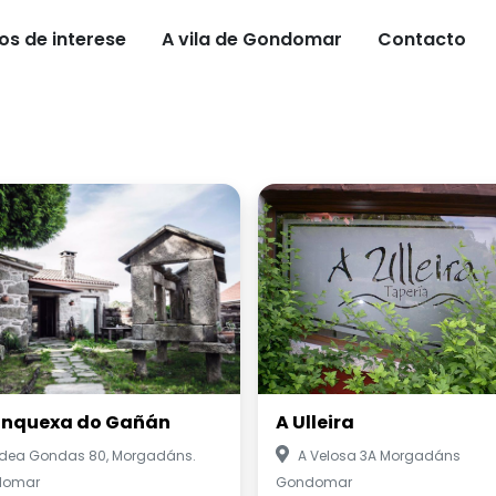
os de interese
A vila de Gondomar
Contacto
onquexa do Gañán
A Ulleira
ldea Gondas 80, Morgadáns.
A Velosa 3A Morgadáns
domar
Gondomar