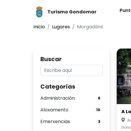
Punt
Turismo Gondomar
Inicio
Lugares
Morgadáns
Buscar
Categorías
Administración
6
Aloxamento
10
A L
A
Emerxencias
3
Gon