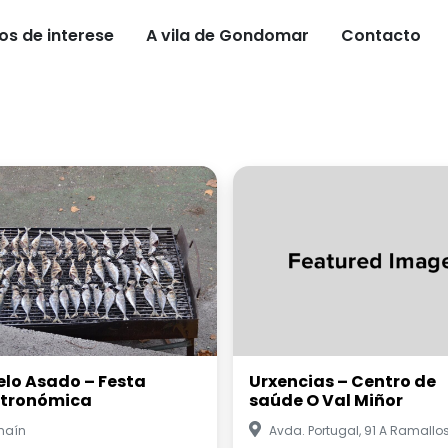
os de interese
A vila de Gondomar
Contacto
elo Asado – Festa
Urxencias – Centro de
tronómica
saúde O Val Miñor
haín
Avda. Portugal, 91 A Ramallo