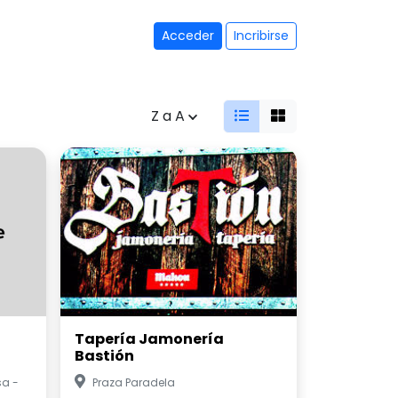
Acceder
Incribirse
Z a A
Tapería Jamonería
Bastión
sa -
Praza Paradela