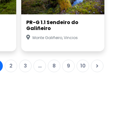
PR-G 1.1 Sendeiro do
Galiñeiro
Monte Galiñeiro, Vincios
2
3
…
8
9
10