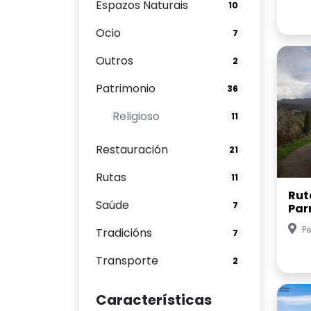
Espazos Naturais
10
Ocio
7
Outros
2
Patrimonio
36
Religioso
11
Restauración
21
Rutas
11
Ruta
Saúde
7
Par
Pe
Tradicións
7
Transporte
2
Características