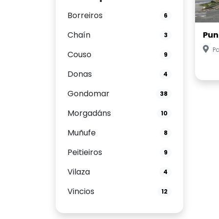
Borreiros
6
Chaín
Pun
3
Pa
Couso
9
Donas
4
Gondomar
38
Morgadáns
10
Muñufe
8
Peitieiros
9
Vilaza
4
Vincios
12