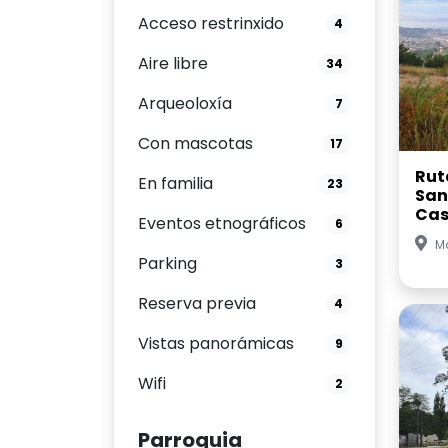
Acceso restrinxido
4
Aire libre
34
Arqueoloxía
7
Con mascotas
17
Rut
En familia
23
San
Cas
Eventos etnográficos
6
Mo
Parking
3
Reserva previa
4
Vistas panorámicas
9
Wifi
2
Parroquia