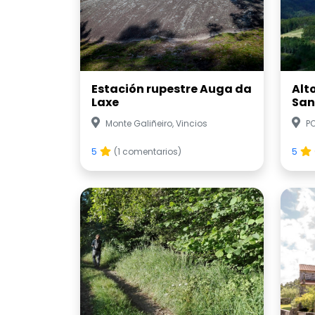
Estación rupestre Auga da
Alt
Laxe
San
Monte Galiñeiro, Vincios
P
5
(1 comentarios)
5