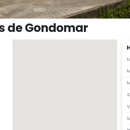
os de Gondomar
H
L
M
M
X
V
S