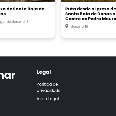
exa de Santa Baia de
Ruta desde a Igrexa de
as
Santa Baia de Donas a
Castro de Pedra Mour
gar de Mosteiro 18
Mosteiro, 18
mar
Legal
Política de
privacidade
Aviso Legal