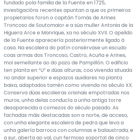
fundado pola familia de la Fuente en 1725,
investigacións recentes apuntan a que os primeiros
propietarios foron o capitán Tomás de Arines
Troncoso de Soutomaior e a súa muller Antonia de la
Higuera Arce e Manrique, xa no século XVII. O apelido
de la Fuente aparecería posteriormente ligado á
casa. Na escaleira do patín consérvase un escudo
coas armas dos Troncoso, Castro, Acuña e Arines,
moi semellante ao do pazo de Pampillón. O edificio
ten planta en “U” e dúas alturas, coa vivenda situada
no andar superior e espazos auxiliares na planta
baixa, adaptados tamén como vivenda no século XX.
Conserva dúas escaleiras orixinais empotradas nos
muros, unha delas conducía a unha antiga torre
desaparecida a comezos do século pasado. As
fachadas máis destacadas son a norte, de acceso,
con unha elegante escaleira de pedra que leva a
unha galería barroca con columnas e balaustrada; e
a sur, aberta ao val, cun fermoso soportal de cinco