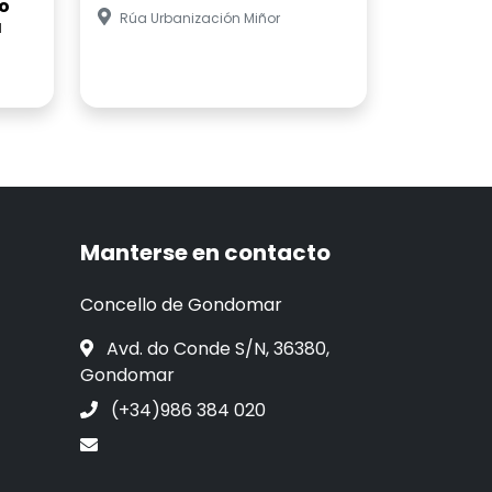
o
Rúa Urbanización Miñor
a
Manterse en contacto
Concello de Gondomar
Avd. do Conde S/N, 36380,
Gondomar
(+34)986 384 020