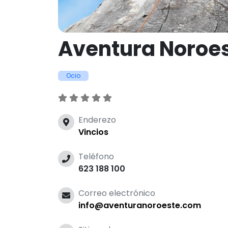
Aventura Noroe
Ocio
Enderezo
Vincios
Teléfono
623 188 100
Correo electrónico
info@aventuranoroeste.com