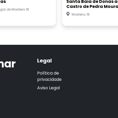
as
Santa Baia de Donas a
Castro de Pedra Mour
gar de Mosteiro 18
Mosteiro, 18
mar
Legal
Política de
privacidade
Aviso Legal