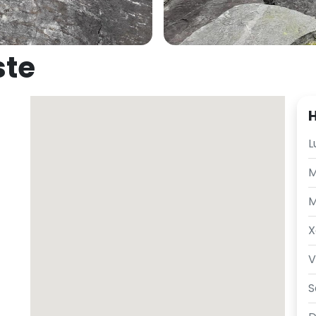
ste
H
L
M
M
X
V
S