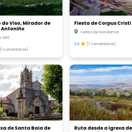
o do Viso, Mirador de
Fiesta de Corpus Cristi
 Antoniño
Centro de Gondomar
O-340
3.6
(7 comentarios)
(1 comentarios)
exa de Santa Baia de
Ruta desde a Igrexa de