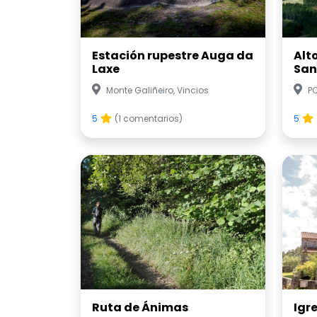
Estación rupestre Auga da
Alt
Laxe
San
Monte Galiñeiro, Vincios
P
5
(1 comentarios)
5
Ruta de Ánimas
Igr