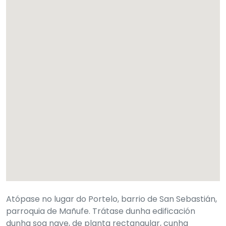
Atópase no lugar do Portelo, barrio de San Sebastián,
parroquia de Mañufe. Trátase dunha edificación
dunha soa nave, de planta rectangular, cunha