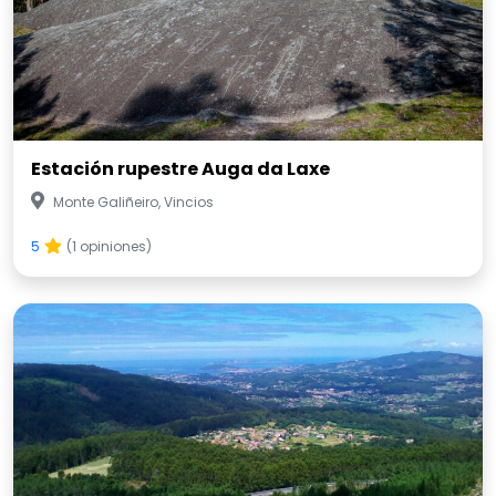
Estación rupestre Auga da Laxe
Monte Galiñeiro, Vincios
5
(1 opiniones)