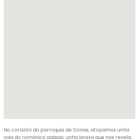
No corazón da parroquia de Donas, atopamos unha
xoia do románico galego: unha igrexa que nos revela,