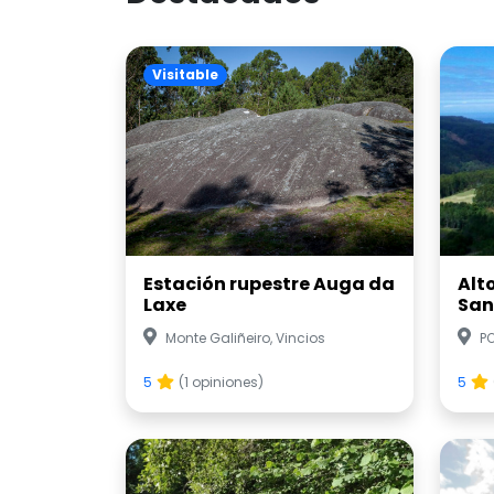
Visitable
Estación rupestre Auga da
Alt
Laxe
San
Monte Galiñeiro, Vincios
P
5
(1 opiniones)
5