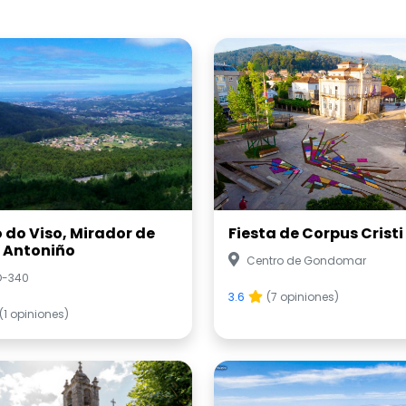
o do Viso, Mirador de
Fiesta de Corpus Cristi
 Antoniño
Centro de Gondomar
O-340
3.6
(7 opiniones)
(1 opiniones)