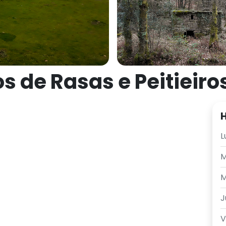
os de Rasas e Peitieiro
H
L
M
M
J
V