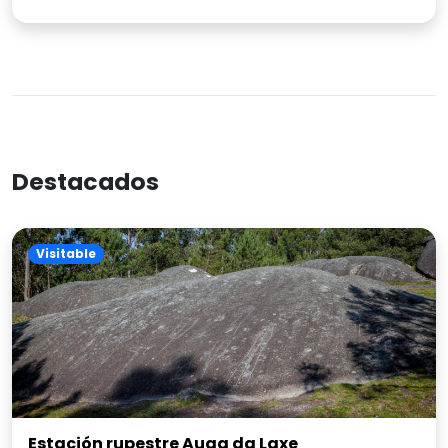
Destacados
Visitable
Estación rupestre Auga da Laxe
Monte Galiñeiro, Vincios
5
(1 opiniones)