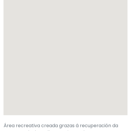
Área recreativa creada grazas á recuperación da
contorna dunha vella canteira en desuso en
Morgadáns. Dispón de zona de merendero, grellada e
un pequeno lago. Ademais na parte máis elevada
pódese gozar dunha magnífica panorámica sobre o