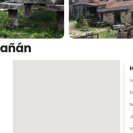
Gañán
H
L
M
M
J
V