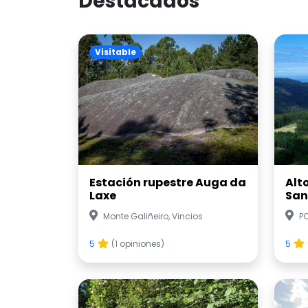
Destacados
Visitable
Estación rupestre Auga da
Alt
Laxe
San
Monte Galiñeiro, Vincios
P
5
(1 opiniones)
5