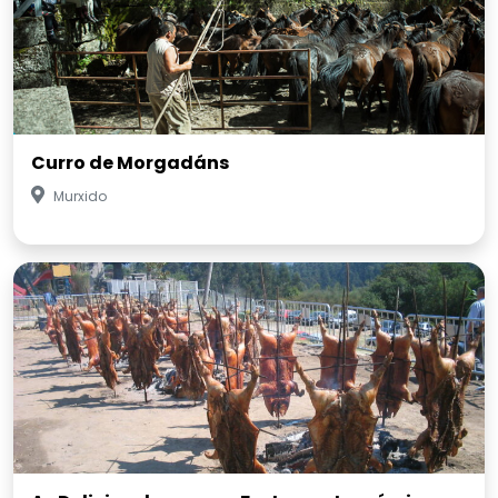
Curro de Morgadáns
Murxido