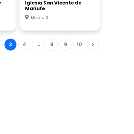
e
Iglesia San Vicente de
Mañufe
Moreira, 3
3
4
…
8
9
10