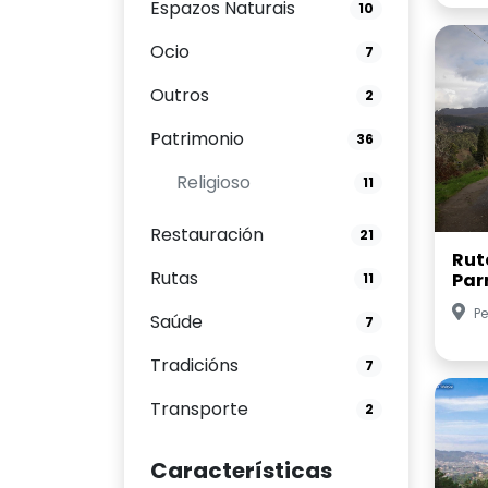
Espazos Naturais
10
Ocio
7
Outros
2
Patrimonio
36
Religioso
11
Restauración
21
Ruta
Rutas
Par
11
Pe
Saúde
7
Tradicións
7
Transporte
2
Características