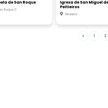
ela de San Roque
Igrexa de San Miguel d
Peitieiros
n Roque ,11
Peroleira
1
2