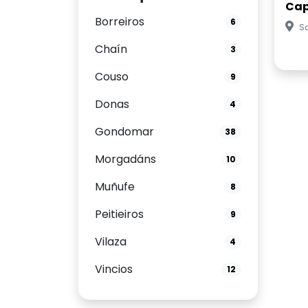
Cap
Borreiros
6
Sa
Chaín
3
Couso
9
Donas
4
Gondomar
38
Morgadáns
10
Muñufe
8
Peitieiros
9
Vilaza
4
Vincios
12