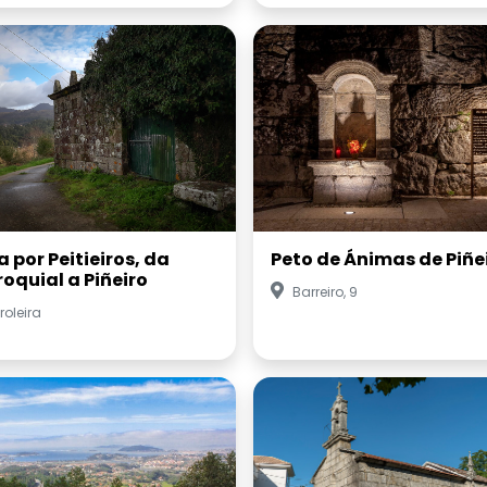
 por Peitieiros, da
Peto de Ánimas de Piñe
roquial a Piñeiro
Barreiro, 9
roleira