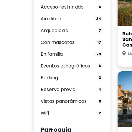
Acceso restrinxido
4
Aire libre
34
Arqueoloxía
7
Rut
San
Con mascotas
17
Cas
En familia
Mo
23
Eventos etnográficos
6
Parking
3
Reserva previa
4
Vistas panorámicas
9
Wifi
2
Parroquia