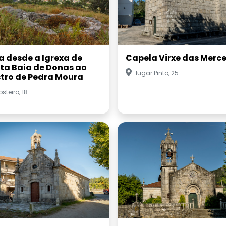
a desde a Igrexa de
Capela Virxe das Merc
ta Baia de Donas ao
lugar Pinto, 25
tro de Pedra Moura
steiro, 18