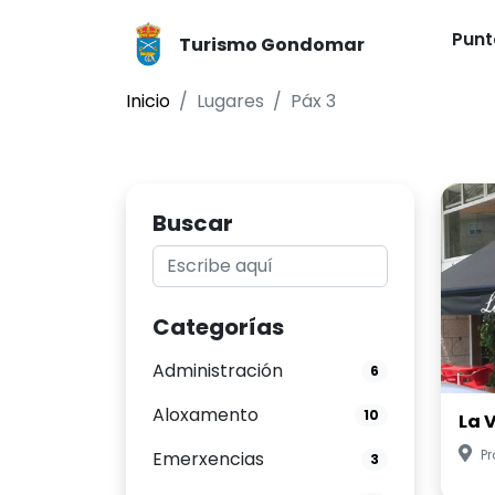
Punt
Turismo Gondomar
Inicio
Lugares
Páx 3
Buscar
Categorías
Administración
6
Aloxamento
10
La 
Pr
Emerxencias
3