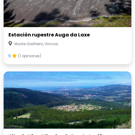
Estación rupestre Auga da Laxe
Monte Galiñeiro, Vincios
5
(1 opiniones)