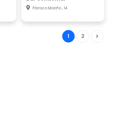
Párroco Mariño , 14
1
2