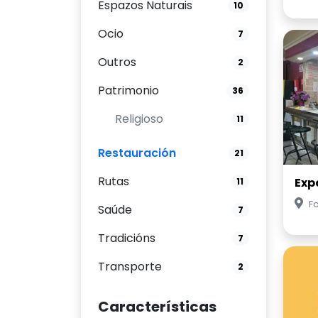
Espazos Naturais
10
Ocio
7
Outros
2
Patrimonio
36
Religioso
11
Restauración
21
Rutas
Exp
11
Fo
Saúde
7
Tradicións
7
Transporte
2
Características