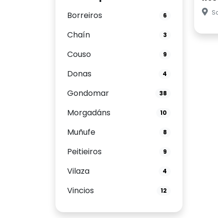
Sa
Borreiros
6
Chaín
3
Couso
9
Donas
4
Gondomar
38
Morgadáns
10
Muñufe
8
Peitieiros
9
Vilaza
4
Vincios
12