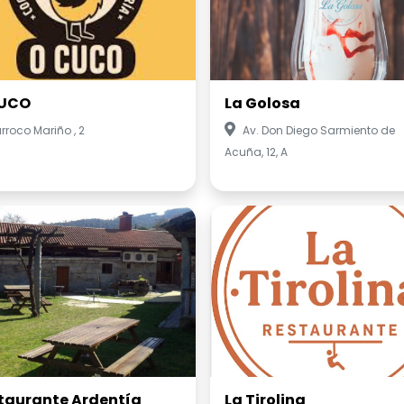
CUCO
La Golosa
rroco Mariño , 2
Av. Don Diego Sarmiento de
Acuña, 12, A
taurante Ardentía
La Tirolina