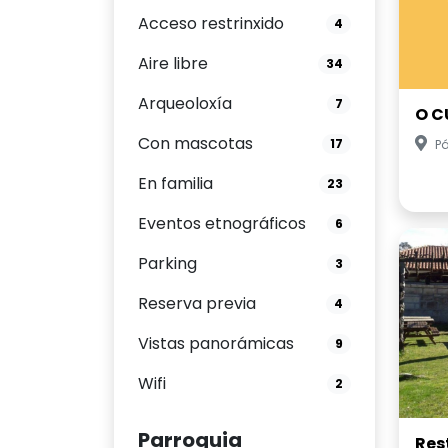
Acceso restrinxido
4
Aire libre
34
Arqueoloxía
7
O 
Con mascotas
17
Pá
En familia
23
Eventos etnográficos
6
Parking
3
Reserva previa
4
Vistas panorámicas
9
Wifi
2
Parroquia
Res