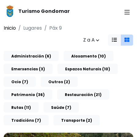
Turismo Gondomar
Inicio
Lugares
Páx 9
Z a A
Administración (6)
Aloxamento (10)
Emerxencias (3)
Espazos Naturais (10)
Ocio (7)
Outros (2)
Patrimonio (36)
Restauración (21)
Rutas (11)
Saúde (7)
Tradicións (7)
Transporte (2)