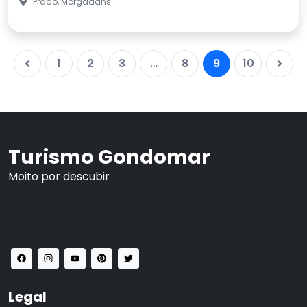
Prado, Morgadáns
1
2
3
…
8
9
10
Turismo Gondomar
Moito por descubir
Legal