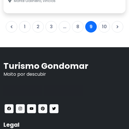
Monte Galiñeiro, Vincios
1
2
3
…
8
9
10
Turismo Gondomar
Moito por descubir
Legal