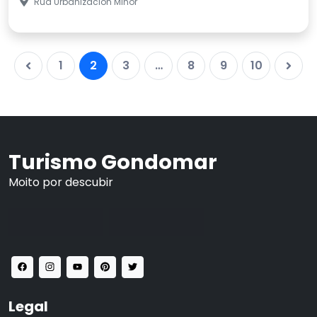
Rúa Urbanización Miñor
1
2
3
…
8
9
10
Turismo Gondomar
Moito por descubir
Legal