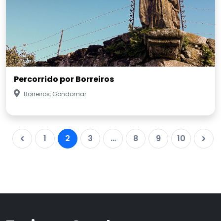
Percorrido por Borreiros
Borreiros, Gondomar
1
2
3
…
8
9
10