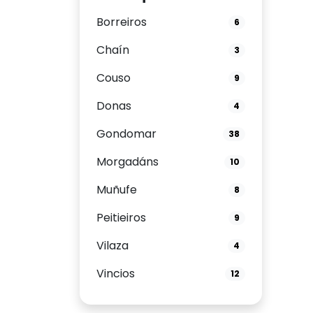
Borreiros
6
Chaín
3
Couso
9
Donas
4
Gondomar
38
Morgadáns
10
Muñufe
8
Peitieiros
9
Vilaza
4
Vincios
12