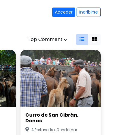
Acceder
Incribirse
Top Comment
Curro de San Cibrán,
Donas
A Portavedra, Gondomar