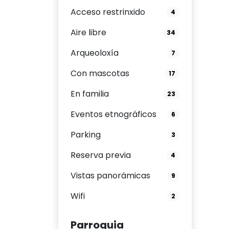
Acceso restrinxido
4
Aire libre
34
Arqueoloxía
7
Con mascotas
17
En familia
23
Eventos etnográficos
6
Parking
3
Reserva previa
4
Vistas panorámicas
9
Wifi
2
Parroquia