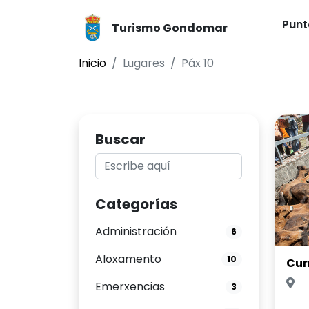
Punt
Turismo Gondomar
Inicio
Lugares
Páx 10
Buscar
Categorías
Administración
6
Aloxamento
10
Cur
Emerxencias
3