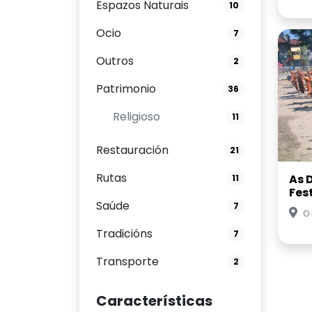
Espazos Naturais
10
Ocio
7
Outros
2
Patrimonio
36
Religioso
11
Restauración
21
Rutas
As 
11
Fes
Saúde
7
O
Tradicións
7
Transporte
2
Características