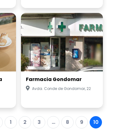
a
Farmacia Gondomar
Avda. Conde de Gondomar, 22
1
2
3
…
8
9
10