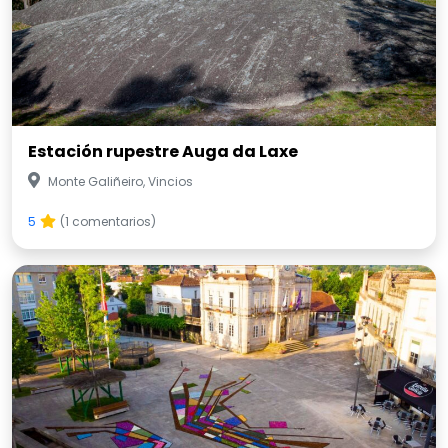
Estación rupestre Auga da Laxe
Monte Galiñeiro, Vincios
5
(1 comentarios)