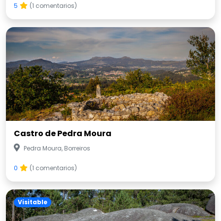
5
(1 comentarios)
Castro de Pedra Moura
Pedra Moura, Borreiros
0
(1 comentarios)
Visitable