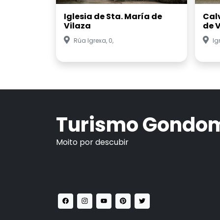
Iglesia de Sta. María de
Cal
Vilaza
de 
Rúa Igrexa, 0,
Ig
Turismo Gondo
Moito por descubir