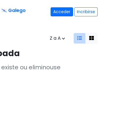
Galego
Acceder
Incribirse
Z a A
opada
existe ou eliminouse