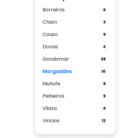
Borreiros
6
Chaín
3
Couso
9
Donas
4
Gondomar
38
Morgadáns
10
Muñufe
8
Peitieiros
9
Vilaza
4
Vincios
12