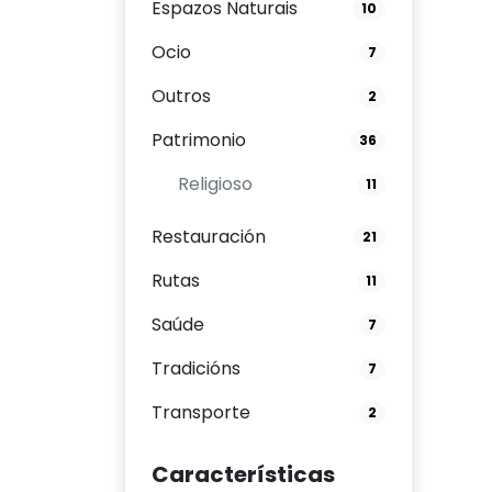
Espazos Naturais
10
Ocio
7
Outros
2
Patrimonio
36
Religioso
11
Restauración
21
Rutas
11
Saúde
7
Tradicións
7
Transporte
2
Características