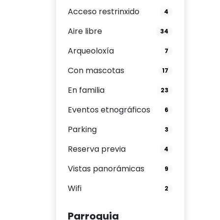
Acceso restrinxido
4
Aire libre
34
Arqueoloxía
7
Con mascotas
17
En familia
23
Eventos etnográficos
6
Parking
3
Reserva previa
4
Vistas panorámicas
9
Wifi
2
Parroquia