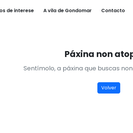
os de interese
A vila de Gondomar
Contacto
Páxina non at
Sentímolo, a páxina que buscas non 
Volver