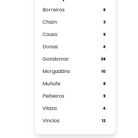
Borreiros
6
Chaín
3
Couso
9
Donas
4
Gondomar
38
Morgadáns
10
Muñufe
8
Peitieiros
9
Vilaza
4
Vincios
12