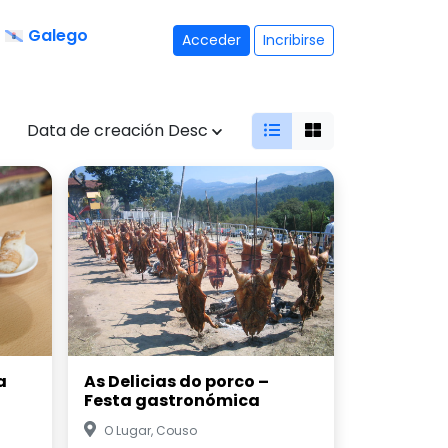
Galego
Acceder
Incribirse
Data de creación Desc
a
As Delicias do porco –
Festa gastronómica
O Lugar, Couso