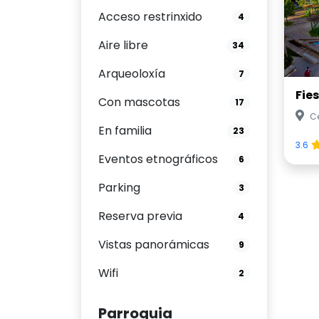
Acceso restrinxido
4
Aire libre
34
Arqueoloxía
7
Fie
Con mascotas
17
C
En familia
23
3.6
Eventos etnográficos
6
Parking
3
Reserva previa
4
Vistas panorámicas
9
Wifi
2
Parroquia