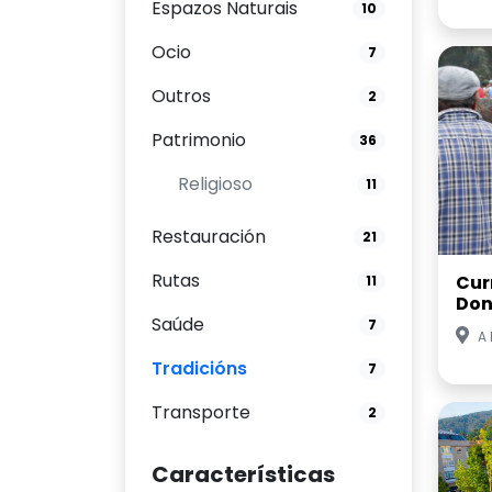
Espazos Naturais
10
Ocio
7
Outros
2
Patrimonio
36
Religioso
11
Restauración
21
Rutas
Cur
11
Don
Saúde
7
A
Tradicións
7
Transporte
2
Características