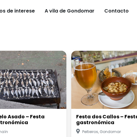
os de interese
A vila de Gondomar
Contacto
elo Asado – Festa
Festa dos Callos – Fest
tronómica
gastronómica
haín
Peitieiros, Gondomar