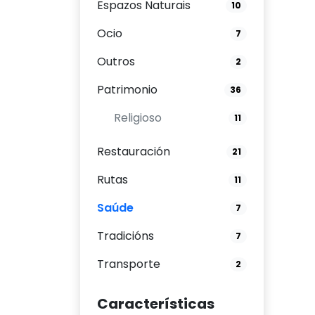
Espazos Naturais
10
Ocio
7
Outros
2
Patrimonio
36
Religioso
11
Restauración
21
Rutas
11
Saúde
7
Tradicións
7
Transporte
2
Características