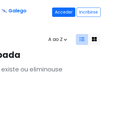
Galego
Acceder
Incribirse
A ao Z
opada
existe ou eliminouse