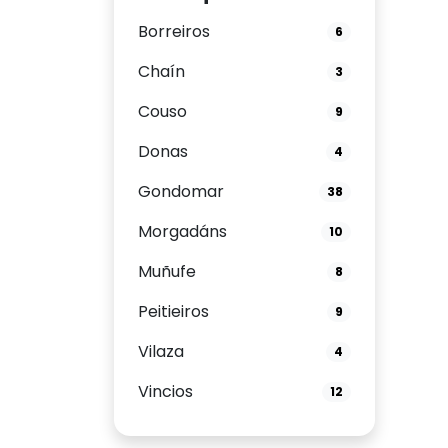
Borreiros
6
Chaín
3
Couso
9
Donas
4
Gondomar
38
Morgadáns
10
Muñufe
8
Peitieiros
9
Vilaza
4
Vincios
12