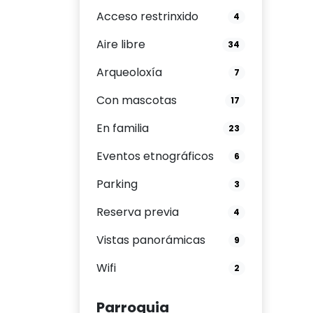
Acceso restrinxido
4
Aire libre
34
Arqueoloxía
7
Con mascotas
17
En familia
23
Eventos etnográficos
6
Parking
3
Reserva previa
4
Vistas panorámicas
9
Wifi
2
Parroquia