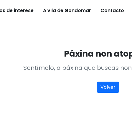
os de interese
A vila de Gondomar
Contacto
Páxina non at
Sentímolo, a páxina que buscas non 
Volver