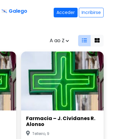
Galego
Acceder
Incribirse
A ao Z
Farmacia – J. Cividanes R.
Alonso
Telleiro, 9