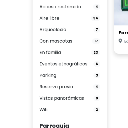
Acceso restrinxido
4
Aire libre
34
Arqueoloxía
7
Far
Con mascotas
17
Ed
En familia
23
Eventos etnográficos
6
Parking
3
Reserva previa
4
Vistas panorámicas
9
Wifi
2
Parroquia