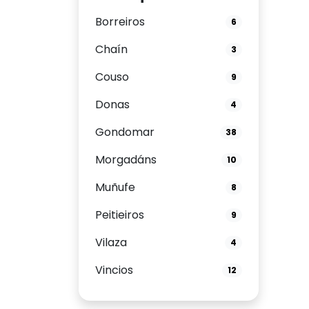
Borreiros
6
Chaín
3
Couso
9
Donas
4
Gondomar
38
Morgadáns
10
Muñufe
8
Peitieiros
9
Vilaza
4
Vincios
12