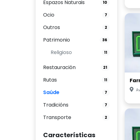
Espazos Naturais
10
Ocio
7
Outros
2
Patrimonio
36
Religioso
11
Restauración
21
Rutas
Far
11
A
Saúde
7
Tradicións
7
Transporte
2
Características