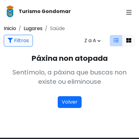
Turismo Gondomar
Inicio
Lugares
Saúde
Filtros
Z a A
Páxina non atopada
Sentímolo, a páxina que buscas non
existe ou eliminouse
Volver