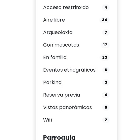
Acceso restrinxido
4
Aire libre
34
Arqueoloxía
7
Con mascotas
17
En familia
23
Eventos etnográficos
6
Parking
3
Reserva previa
4
Vistas panorámicas
9
Wifi
2
Parroquia