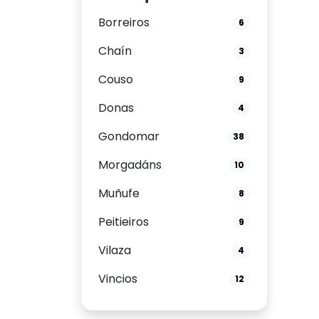
Borreiros
6
Chaín
3
Couso
9
Donas
4
Gondomar
38
Morgadáns
10
Muñufe
8
Peitieiros
9
Vilaza
4
Vincios
12