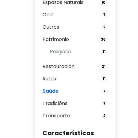
Espazos Naturais
10
Ocio
7
Outros
2
Patrimonio
36
Religioso
11
Restauración
21
Rutas
11
Saúde
7
Tradicións
7
Transporte
2
Características