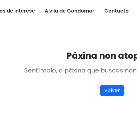
os de interese
A vila de Gondomar
Contacto
Páxina non at
Sentímolo, a páxina que buscas non 
Volver