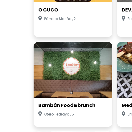
O CUCO
DEV
Párroco Mariño , 2
Pr
Bambán Food&brunch
Med
Otero Pedrayo , 5
Em