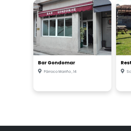
Bar Gondomar
Res
Párroco Mariño , 14
Sa