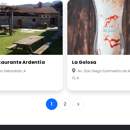
taurante Ardentía
La Golosa
n Sebastián ,4
Av. Don Diego Sarmiento de 
12, A
1
2