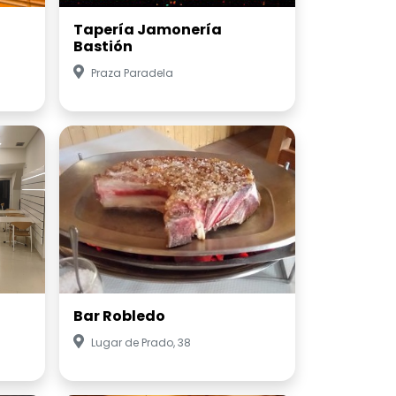
Tapería Jamonería
Bastión
Praza Paradela
Bar Robledo
Lugar de Prado, 38