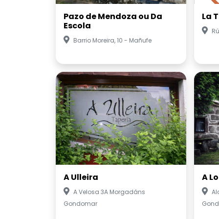
Pazo de Mendoza ou Da
La T
Escola
Rú
Barrio Moreira, 10 - Mañufe
A Ulleira
A L
A Velosa 3A Morgadáns
Al
Gondomar
Gond