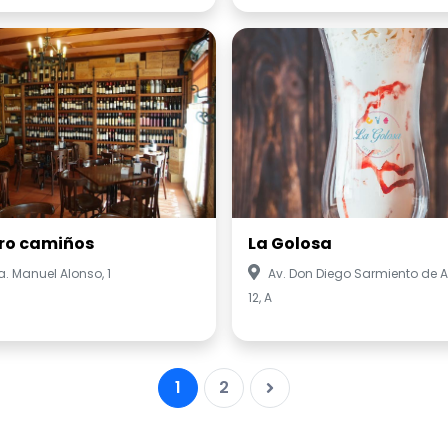
ro camiños
La Golosa
a. Manuel Alonso, 1
Av. Don Diego Sarmiento de 
12, A
1
2