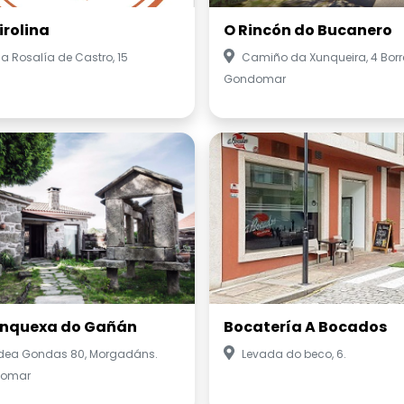
irolina
O Rincón do Bucanero
a Rosalía de Castro, 15
Camiño da Xunqueira, 4 Borr
Gondomar
onquexa do Gañán
Bocatería A Bocados
dea Gondas 80, Morgadáns.
Levada do beco, 6.
omar