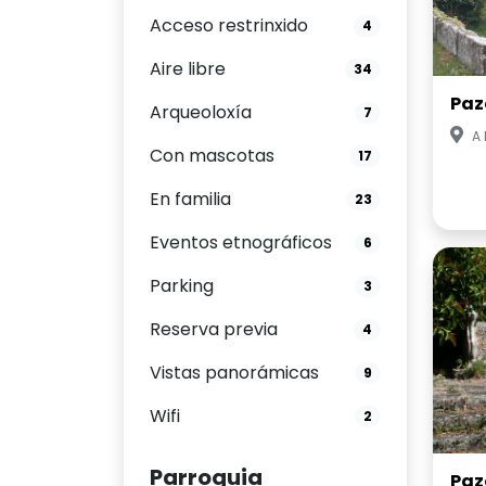
Acceso restrinxido
4
Aire libre
34
Paz
Arqueoloxía
7
A
Con mascotas
17
En familia
23
Eventos etnográficos
6
Parking
3
Reserva previa
4
Vistas panorámicas
9
Wifi
2
Parroquia
Paz