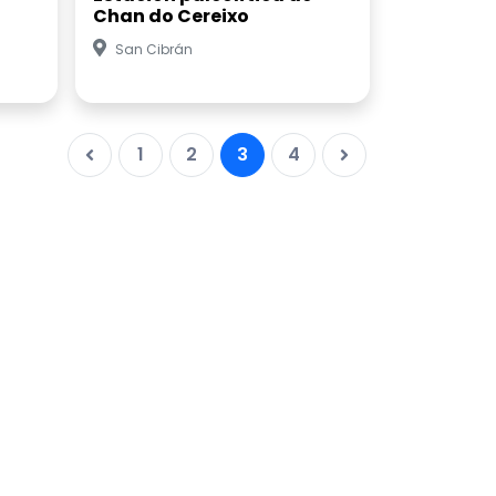
Chan do Cereixo
San Cibrán
1
2
3
4