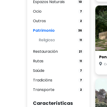
Espazos Naturais
10
Ocio
7
Outros
2
Patrimonio
36
Religioso
11
Restauración
21
Pon
Rutas
11
C
Saúde
7
Tradicións
7
Transporte
2
Características