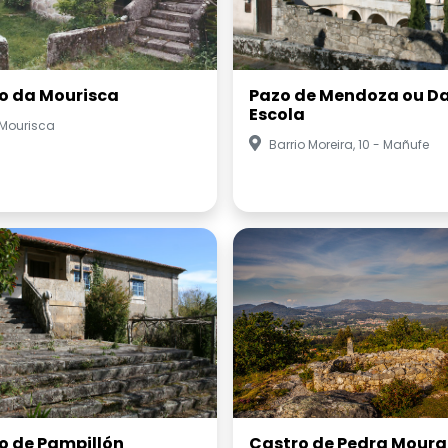
o da Mourisca
Pazo de Mendoza ou D
Escola
 Mourisca
Barrio Moreira, 10 - Mañufe
o de Pampillón
Castro de Pedra Moura