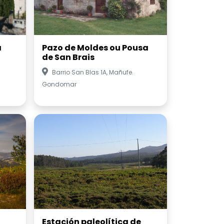
a
Pazo de Moldes ou Pousa
de San Brais
Barrio San Blas 1A, Mañufe.
Gondomar
Estación paleolítica de