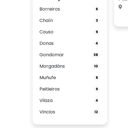
Borreiros
6
Chaín
3
Couso
9
Donas
4
Gondomar
38
Morgadáns
10
Muñufe
8
Peitieiros
9
Vilaza
4
Vincios
12