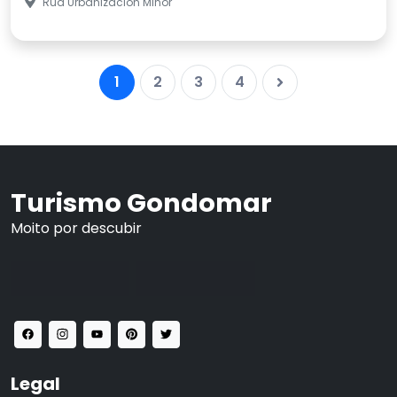
Rúa Urbanización Miñor
1
2
3
4
Turismo Gondomar
Moito por descubir
Legal