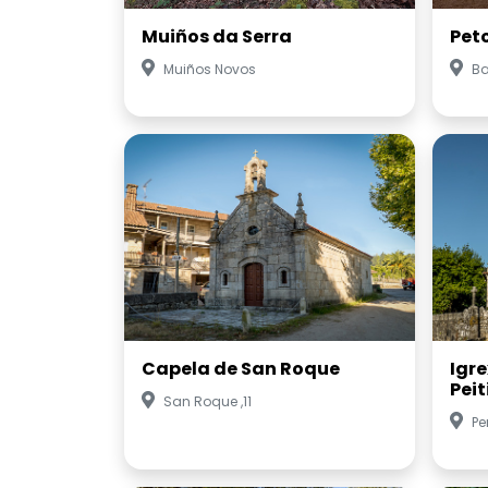
Muiños da Serra
Pet
Muiños Novos
Ba
Capela de San Roque
Igr
Peit
San Roque ,11
Pe