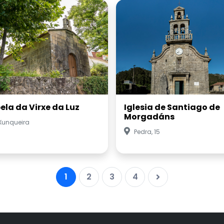
ela da Virxe da Luz
Iglesia de Santiago de
Morgadáns
Xunqueira
Pedra, 15
1
2
3
4