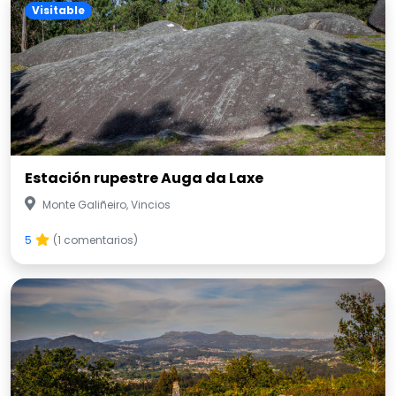
Visitable
Estación rupestre Auga da Laxe
Monte Galiñeiro, Vincios
5
(1 comentarios)