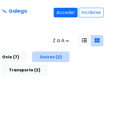
Galego
Acceder
Incribirse
Z a A
Ocio (7)
Outros (2)
Transporte (2)