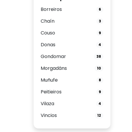
Borreiros
6
Chaín
3
Couso
9
Donas
4
Gondomar
38
Morgadáns
10
Muñufe
8
Peitieiros
9
Vilaza
4
Vincios
12