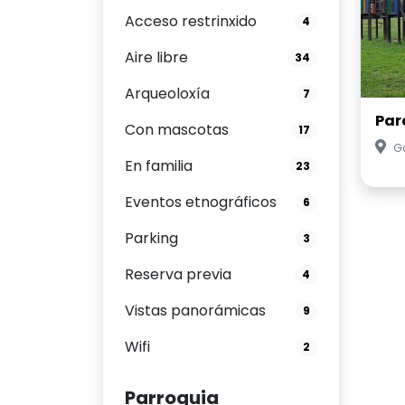
Acceso restrinxido
4
Aire libre
34
Arqueoloxía
7
Par
Con mascotas
17
G
En familia
23
Eventos etnográficos
6
Parking
3
Reserva previa
4
Vistas panorámicas
9
Wifi
2
Parroquia