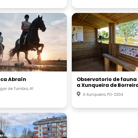
ica Abraín
Observatorio de fauna
a Xunqueira de Borreir
gar de Tumbio, 41
A Xunqueira, PO-2304