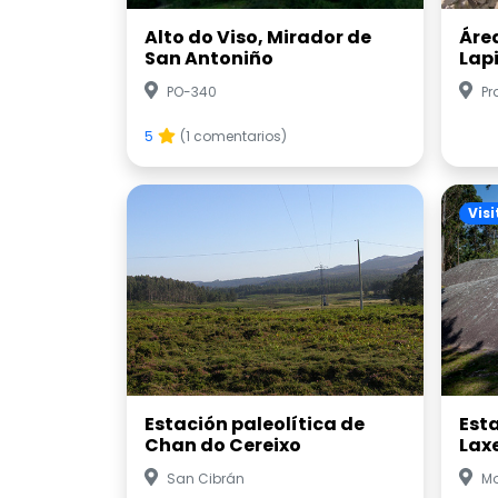
Alto do Viso, Mirador de
Áre
San Antoniño
Lap
PO-340
Pr
5
(1 comentarios)
Visi
Estación paleolítica de
Est
Chan do Cereixo
Lax
San Cibrán
Mo