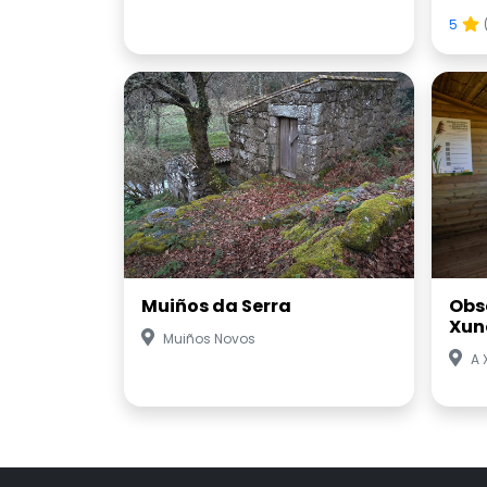
5
Muiños da Serra
Obs
Xun
Muiños Novos
A 