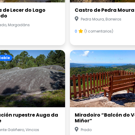
a de Lecer do Lago
Castro de Pedra Moura
ido
Pedra Moura, Borreiros
ado, Morgadáns
0
(1 comentarios)
table
ación rupestre Auga da
Miradoiro “Balcón do V
e
Miñor”
nte Galiñeiro, Vincios
Prado