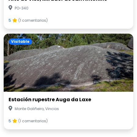
PO-340
5
(1 comentarios)
Visitable
Estación rupestre Auga da Laxe
Monte Galiñeiro, Vincios
5
(1 comentarios)