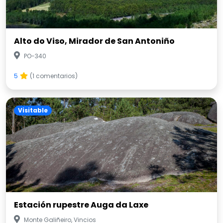
Alto do Viso, Mirador de San Antoniño
PO-340
5
(1 comentarios)
Visitable
Estación rupestre Auga da Laxe
Monte Galiñeiro, Vincios