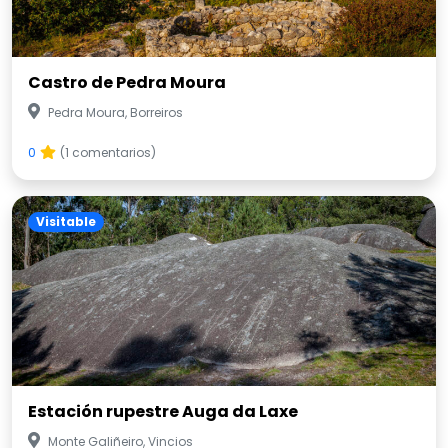
Castro de Pedra Moura
Pedra Moura, Borreiros
0
(1 comentarios)
Visitable
Estación rupestre Auga da Laxe
Monte Galiñeiro, Vincios