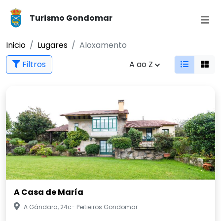
Turismo Gondomar
Inicio
Lugares
Aloxamento
Filtros
A ao Z
A Casa de María
A Gándara, 24c- Peitieiros Gondomar