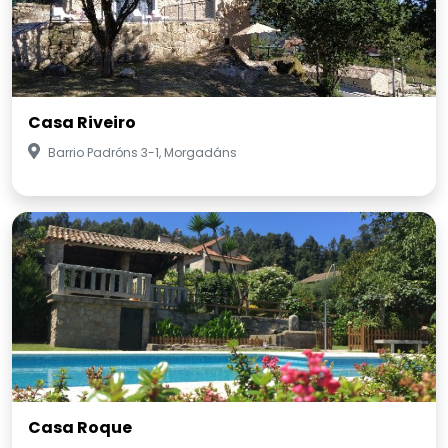
Casa Riveiro
Barrio Padróns 3-1, Morgadáns
Casa Roque