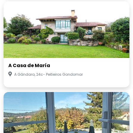
A Casa de María
A Gándara, 24c- Peitieiros Gondomar