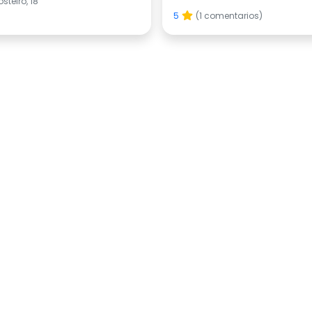
steiro, 18
5
(1 comentarios)