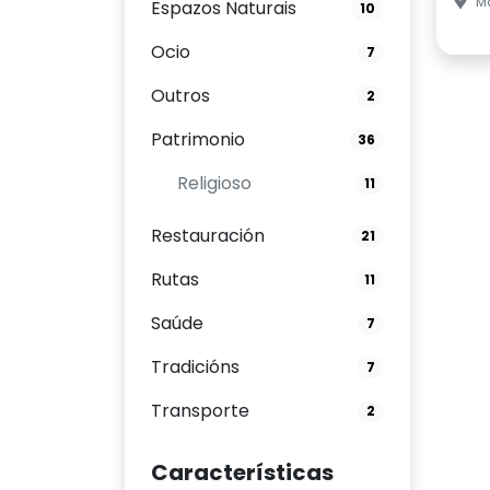
Mo
Espazos Naturais
10
Ocio
7
Outros
2
Patrimonio
36
Religioso
11
Restauración
21
Rutas
11
Saúde
7
Tradicións
7
Transporte
2
Características