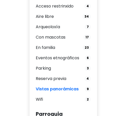
Acceso restrinxido
4
Aire libre
34
Arqueoloxía
7
Con mascotas
17
En familia
23
Eventos etnográficos
6
Parking
3
Reserva previa
4
Vistas panorámicas
9
Wifi
2
Parroquia