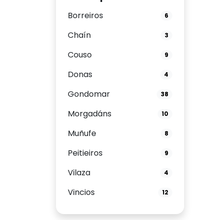
Borreiros
6
Chaín
3
Couso
9
Donas
4
Gondomar
38
Morgadáns
10
Muñufe
8
Peitieiros
9
Vilaza
4
Vincios
12