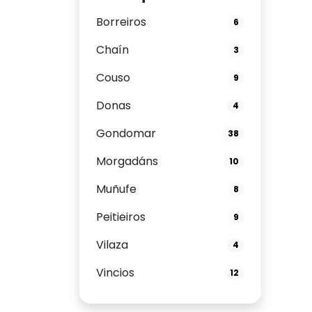
Borreiros
6
Chaín
3
Couso
9
Donas
4
Gondomar
38
Morgadáns
10
Muñufe
8
Peitieiros
9
Vilaza
4
Vincios
12