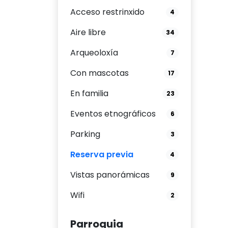
Acceso restrinxido
4
Aire libre
34
Arqueoloxía
7
Con mascotas
17
En familia
23
Eventos etnográficos
6
Parking
3
Reserva previa
4
Vistas panorámicas
9
Wifi
2
Parroquia