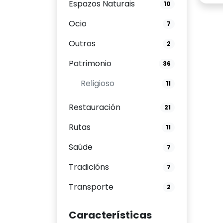
Espazos Naturais
10
Ocio
7
Outros
2
Patrimonio
36
Religioso
11
Restauración
21
Rutas
11
Saúde
7
Tradicións
7
Transporte
2
Características